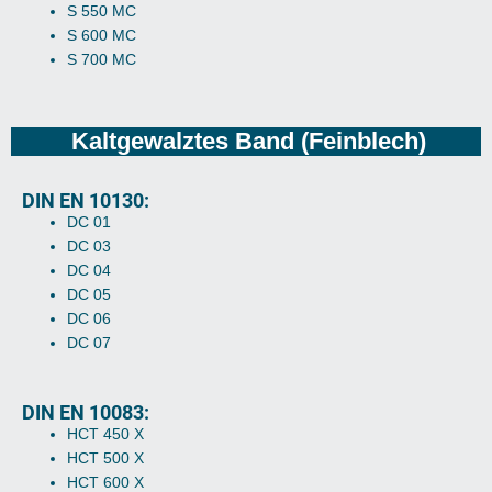
S 550 MC
S 600 MC
S 700 MC
Kaltgewalztes Band (Feinblech)
DIN EN 10130:
DC 01
DC 03
DC 04
DC 05
DC 06
DC 07
DIN EN 10083:
HCT 450 X
HCT 500 X
HCT 600 X